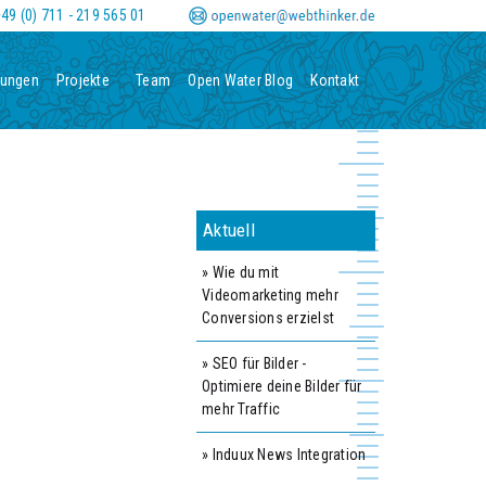
0
-
m
49 (0) 711 - 219 565 01
tungen
Projekte
Team
Open Water Blog
Kontakt
Aktuell
» Wie du mit
Videomarketing mehr
Conversions erzielst
» SEO für Bilder -
Optimiere deine Bilder für
mehr Traffic
» Induux News Integration