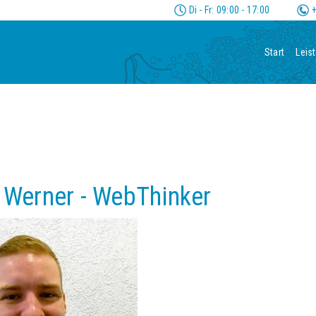
Di - Fr: 09:00 - 17:00
+
Start
Leis
 Werner - WebThinker