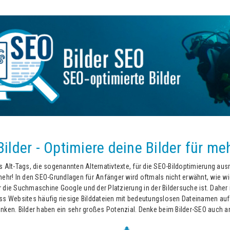
Bilder - Optimiere deine Bilder für meh
s Alt-Tags, die sogenannten Alternativtexte, für die SEO-Bildoptimierung au
mehr! In den SEO-Grundlagen für Anfänger wird oftmals nicht erwähnt, wie wic
 die Suchmaschine Google und der Platzierung in der Bildersuche ist. Daher i
ss Websites häufig riesige Bilddateien mit bedeutungslosen Dateinamen auf
nken. Bilder haben ein sehr großes Potenzial. Denke beim Bilder-SEO auch an