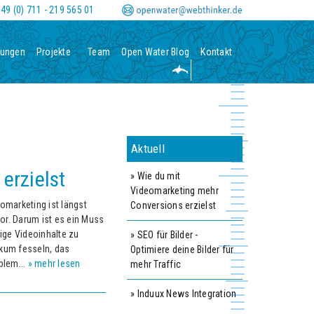
0
-
m
49 (0) 711 - 219 565 01
tungen
Projekte
Team
Open Water Blog
Kontakt
Aktuell
erzielst
» Wie du mit
Videomarketing mehr
omarketing ist längst
Conversions erzielst
vor. Darum ist es ein Muss
ige Videoinhalte zu
» SEO für Bilder -
ikum fesseln, das
Optimiere deine Bilder für
blem...
» mehr lesen
mehr Traffic
» Induux News Integration