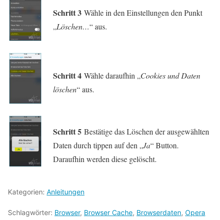
Schritt 3
Wähle in den Einstellungen den Punkt
„
Löschen…
“ aus.
Schritt 4
Wähle daraufhin „
Cookies und Daten
löschen
“ aus.
Schritt 5
Bestätige das Löschen der ausgewählten
Daten durch tippen auf den „
Ja
“ Button.
Daraufhin werden diese gelöscht.
Kategorien:
Anleitungen
Schlagwörter:
Browser
,
Browser Cache
,
Browserdaten
,
Opera