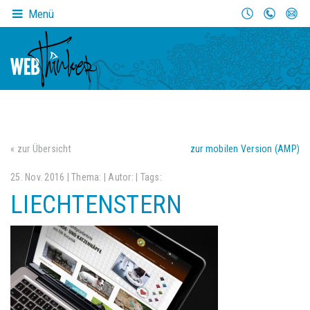
Menü
« zur Übersicht
zur mobilen Version (AMP)
25. Nov. 2016 | Thema:
| Autor:
| Tags:
LIECHTENSTERN