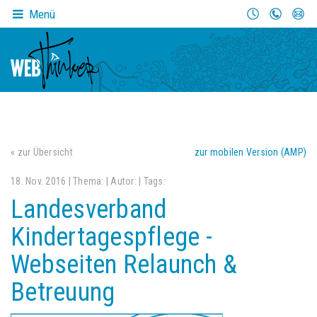
Menü
« zur Übersicht
zur mobilen Version (AMP)
18. Nov. 2016 | Thema:
| Autor:
| Tags:
Landesverband
Kindertagespflege -
Webseiten Relaunch &
Betreuung