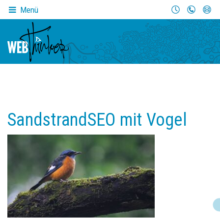
Menü
SandstrandSEO mit Vogel