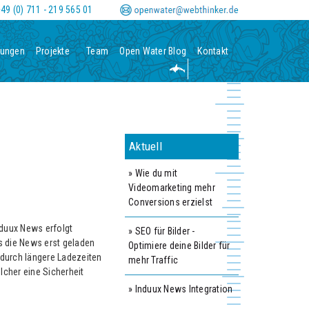
0
-
m
49 (0) 711 - 219 565 01
tungen
Projekte
Team
Open Water Blog
Kontakt
Aktuell
» Wie du mit
Videomarketing mehr
Conversions erzielst
duux News erfolgt
» SEO für Bilder -
 die News erst geladen
Optimiere deine Bilder für
 durch längere Ladezeiten
mehr Traffic
cher eine Sicherheit
» Induux News Integration