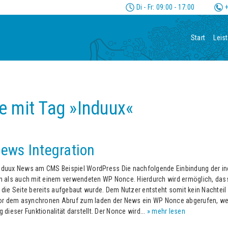
Di - Fr: 09:00 - 17:00
+
Start
Leis
e mit Tag »Induux«
ews Integration
nduux News am CMS Beispiel WordPress Die nachfolgende Einbindung der in
 als auch mit einem verwendeten WP Nonce. Hierdurch wird ermöglich, dass
ie Seite bereits aufgebaut wurde. Dem Nutzer entsteht somit kein Nachteil
or dem asynchronen Abruf zum laden der News ein WP Nonce abgerufen, wel
dieser Funktionalität darstellt. Der Nonce wird...
» mehr lesen