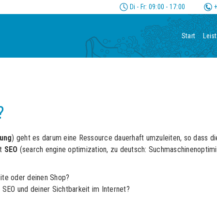
Di - Fr: 09:00 - 17:00
+
Start
Leis
?
tung
) geht es darum eine Ressource dauerhaft umzuleiten, so dass die
it
SEO
(search engine optimization, zu deutsch: Suchmaschinenoptim
eite oder deinen Shop?
i SEO und deiner Sichtbarkeit im Internet?