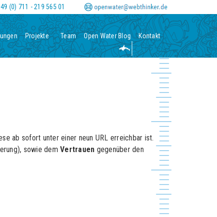
0
-
m
49 (0) 711 - 219 565 01
tungen
Projekte
Team
Open Water Blog
Kontakt
se ab sofort unter einer neun URL erreichbar ist.
ierung), sowie dem
Vertrauen
gegenüber den